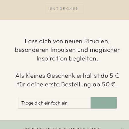
ENTDECKEN
Lass dich von neuen Ritualen,
besonderen Impulsen und magischer
Inspiration begleiten.
Als kleines Geschenk erhältst du 5 €
für deine erste Bestellung ab 50 €.
TRAGE
ABONNIEREN
DICH
EINFACH
EIN